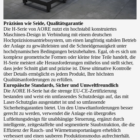
Präzision wie Seide, Qualitätsgarantie
Die H-Serie von AORE nutzt ein hochstabil konstruiertes 
Maschinen-Design in Verbindung mit einem deutschen 
Hochpräzisionsantriebssystem, um einen langfristig stabilen Betrieb 
der Anlage zu gewährleisten und die Schneidgenauigkeit unter 
hochdynamischen Bedingungen beizubehalten. Egal, ob es sich um 
komplexe geometrische Formen oder kleine feine Teile handelt, die 
H-Serie meistert alle Herausforderungen mühelos und stellt sicher, 
dass jeder Schnitt glatt und präzise ist. Diese ultimative Kontrolle 
über Details ermöglicht es jedem Produkt, Ihre höchsten 
Qualitätsanforderungen zu erfüllen.
Europäische Standards, Sicher und Umweltfreundlich
Die AORE H-Serie hat die strenge EU-CE-Zertifizierung 
bestanden und weist ein umfassendes Schutzdesign auf, das mit 
Laser-Schutzglas ausgestattet ist und so umfassende 
Sicherheitsgarantien bietet. Um den Umweltanforderungen besser 
gerecht zu werden, verwendet die Anlage ein übergroßes 
Luftleitungsdesign für unabhängige Steuerung, ergänzt durch 
intelligente, zeitgestaffelte und segmentierte Staubxtraktion, die die 
Effizienz der Rauch- und Wärmetransportanlagen erheblich 
verbessert und einen sauberen Produktionsmodus aufrechterhält.