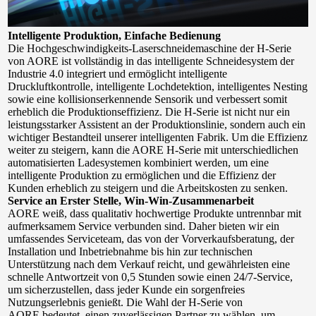
Intelligente Produktion, Einfache Bedienung
Die Hochgeschwindigkeits-Laserschneidemaschine der H-Serie 
von AORE ist vollständig in das intelligente Schneidesystem der 
Industrie 4.0 integriert und ermöglicht intelligente 
Druckluftkontrolle, intelligente Lochdetektion, intelligentes Nesting 
sowie eine kollisionserkennende Sensorik und verbessert somit 
erheblich die Produktionseffizienz. Die H-Serie ist nicht nur ein 
leistungsstarker Assistent an der Produktionslinie, sondern auch ein 
wichtiger Bestandteil unserer intelligenten Fabrik. Um die Effizienz 
weiter zu steigern, kann die AORE H-Serie mit unterschiedlichen 
automatisierten Ladesystemen kombiniert werden, um eine 
intelligente Produktion zu ermöglichen und die Effizienz der 
Kunden erheblich zu steigern und die Arbeitskosten zu senken.
Service an Erster Stelle, Win-Win-Zusammenarbeit
AORE weiß, dass qualitativ hochwertige Produkte untrennbar mit 
aufmerksamem Service verbunden sind. Daher bieten wir ein 
umfassendes Serviceteam, das von der Vorverkaufsberatung, der 
Installation und Inbetriebnahme bis hin zur technischen 
Unterstützung nach dem Verkauf reicht, und gewährleisten eine 
schnelle Antwortzeit von 0,5 Stunden sowie einen 24/7-Service, 
um sicherzustellen, dass jeder Kunde ein sorgenfreies 
Nutzungserlebnis genießt. Die Wahl der H-Serie von 
AORE bedeutet, einen zuverlässigen Partner zu wählen, um 