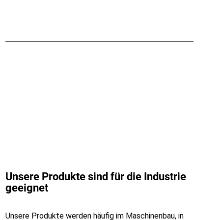
PG-Serie
Vollschutz-Faserlaser-Schneidemaschine für Bleche
H-Serie
Hochgeschwindigkeits-Faserlaser-Schneidemaschine für
Bleche
Unsere Produkte sind für die Industrie
geeignet
Unsere Produkte werden häufig im Maschinenbau, in