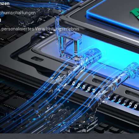
nzen
achumschaltungen.
g
, personalisiertes Verarbeitungserlebnis.